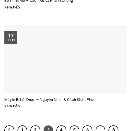
Bản In Bị Mờ – Cách Xử Lý Nhanh Chóng
xem tiếp...
17
Th11
Máy In Bị Lỗi Drum – Nguyên Nhân & Cách Khắc Phục
xem tiếp...
1
2
3
4
5
6
…
8