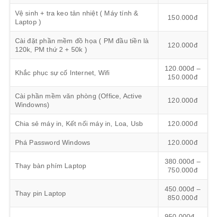
Vệ sinh + tra keo tản nhiệt ( Máy tính &
150.000đ
Laptop )
Cài đặt phần mềm đồ họa ( PM đầu tiền là
120.000đ
120k, PM thứ 2 + 50k )
120.000đ –
Khắc phục sự cố Internet, Wifi
150.000đ
Cài phần mềm văn phòng (Office, Active
120.000đ
Windowns)
Chia sẻ máy in, Kết nối máy in, Loa, Usb
120.000đ
Phá Password Windows
120.000đ
380.000đ –
Thay bàn phím Laptop
750.000đ
450.000đ –
Thay pin Laptop
850.000đ
950.000đ –