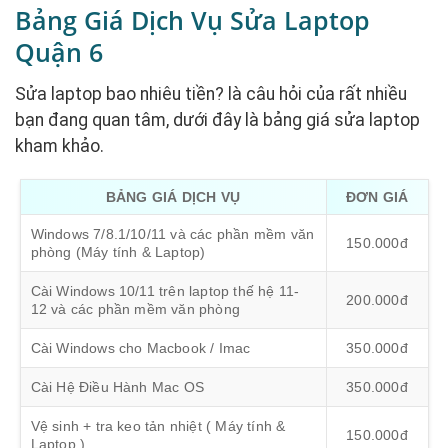
Bảng Giá Dịch Vụ Sửa Laptop
Quận 6
Sửa laptop bao nhiêu tiền? là câu hỏi của rất nhiều
bạn đang quan tâm, dưới đây là bảng giá sửa laptop
kham khảo.
BẢNG GIÁ DỊCH VỤ
ĐƠN GIÁ
Windows 7/8.1/10/11 và các phần mềm văn
150.000đ
phòng (Máy tính & Laptop)
Cài Windows 10/11 trên laptop thế hệ 11-
200.000đ
12 và các phần mềm văn phòng
Cài Windows cho Macbook / Imac
350.000đ
Cài Hệ Điều Hành Mac OS
350.000đ
Vệ sinh + tra keo tản nhiệt ( Máy tính &
150.000đ
Laptop )