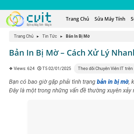
Trang Chủ
Sửa Máy Tính
S
Trang Chủ
▸
Tin Tức
▸
Bản In Bị Mờ
Bản In Bị Mờ – Cách Xử Lý Nha
❖ Views:
624
T5 02/01/2025
Theo dõi Chuyên Viên IT trên
Bạn có bao giờ gặp phải tình trạng
bản in bị mờ
, 
Đây là một trong những vấn đề thường xuyên xảy ra 