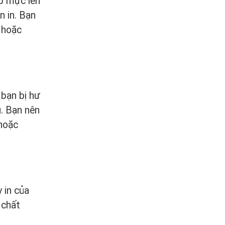
ộp mực lên
n in. Bạn
 hoặc
 bạn bị hư
u. Bạn nên
 hoặc
 in của
 chất