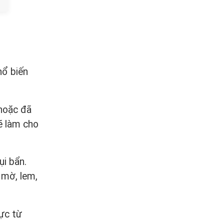
hổ biến
 hoặc đã
ẽ làm cho
ụi bẩn.
 mờ, lem,
mực từ