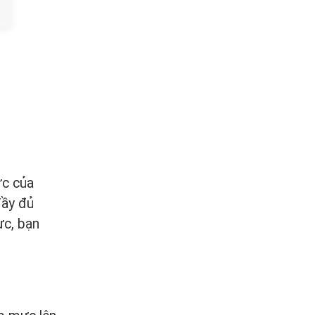
ực của
đầy đủ
ực, bạn