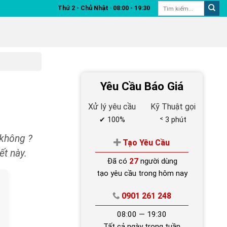
Thứ 2 - Chủ Nhật ‧ 08:00 - 19:30
Yêu Cầu Báo Giá
Xử lý yêu cầu
Kỹ Thuật gọi
✔ 100%
˂ 3 phút
 không ?
Tạo Yêu Cầu
ết này.
Đã có
27
người dùng
tạo yêu cầu trong hôm nay
0901 261 248
08:00 — 19:30
Tất cả ngày trong tuần