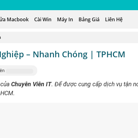
ửa Macbook
Cài Win
Máy In
Bảng Giá
Liên Hệ
à
 Nghiệp – Nhanh Chóng | TPHCM
rên
của
Chuyên Viên IT
. Để được cung cấp dịch vụ tận n
i HCM.