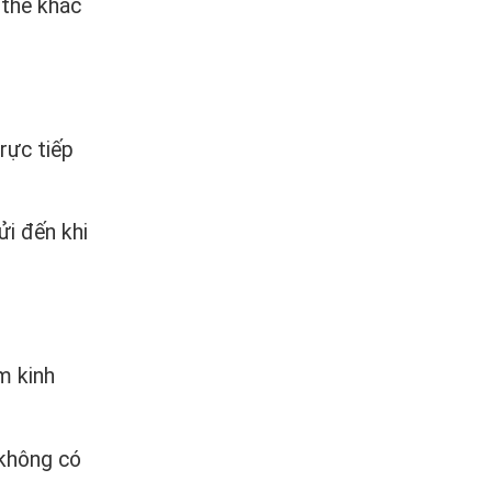
 thể khắc
rực tiếp
ửi đến khi
àm kinh
 không có