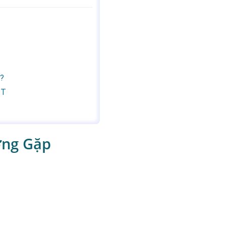
n?
IT
ờng Gặp