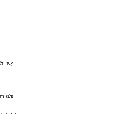
ện nay.
âm sửa