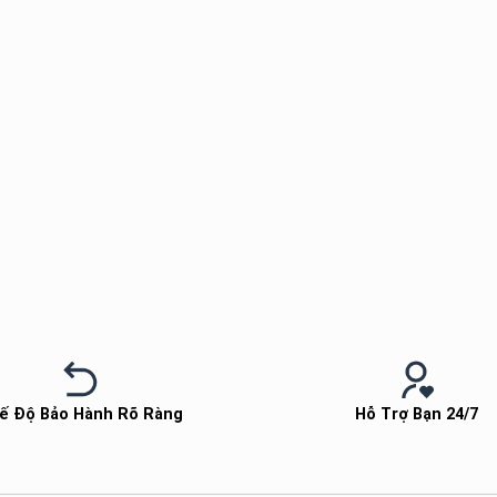
Màn Hình Máy Tính Bị Ám Hồng –
Nạp mực máy in Qu
Nguyên Nhân & Giải Pháp
có ngay sau 20 phút
ế Độ Bảo Hành Rõ Ràng
Hỗ Trợ Bạn 24/7