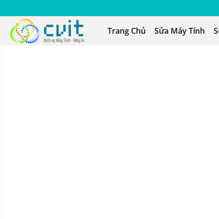
Trang Chủ
Sửa Máy Tính
S
n Hệ Với Chúng Tôi
CHAT
0901 261
FACEBOOK
EMAI