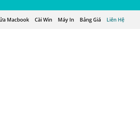
ửa Macbook
Cài Win
Máy In
Bảng Giá
Liên Hệ
TẠO YÊU C
thuật viên 
 248
L