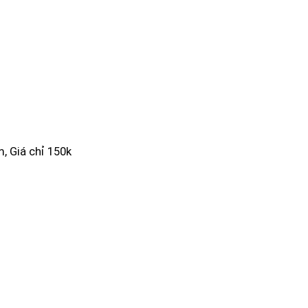
, Giá chỉ 150k