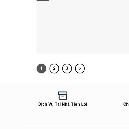
1
2
3
Dịch Vụ Tại Nhà Tiện Lợi
Ch