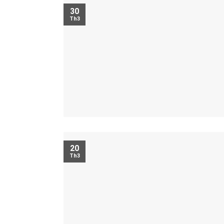
30
Th3
20
Th3