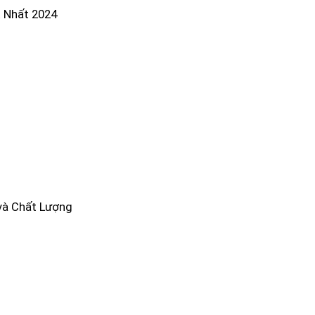
 Nhất 2024
 và Chất Lượng