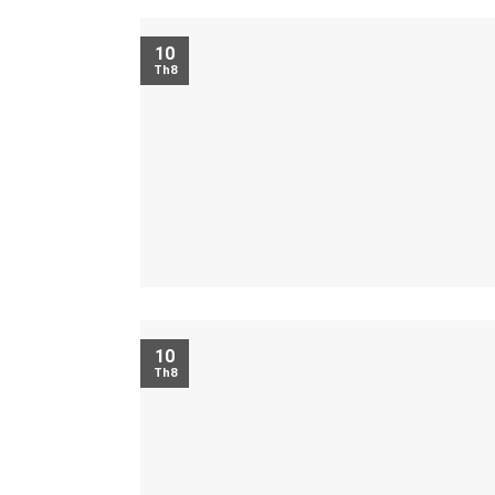
10
Th8
10
Th8