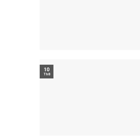
10
Th8