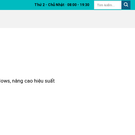
Thứ 2 - Chủ Nhật ‧ 08:00 - 19:30
ows, nâng cao hiệu suất