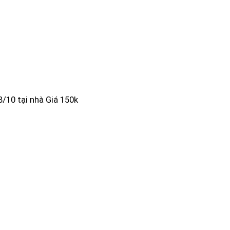
/10 tại nhà Giá 150k