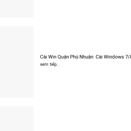
Cài Win Quận Phú Nhuận: Cài Windows 7/8
xem tiếp...