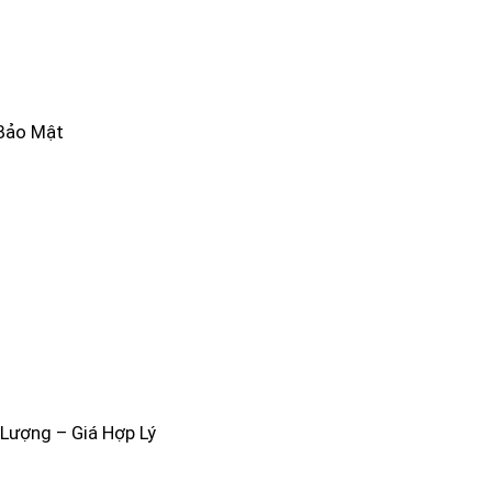
 Bảo Mật
Lượng – Giá Hợp Lý