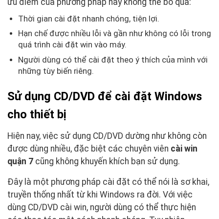
ưu điểm của phương pháp này không thể bỏ qua:
Thời gian cài đặt nhanh chóng, tiện lợi.
Hạn chế được nhiều lỗi và gần như không có lỗi trong
quá trình cài đặt win vào máy.
Người dùng có thể cài đặt theo ý thích của mình với
những tùy biến riêng.
Sử dụng CD/DVD để cài đặt Windows
cho thiết bị
Hiện nay, việc sử dụng CD/DVD dường như không còn
được dùng nhiều, đặc biệt các chuyên viên
cài win
quận 7
cũng không khuyến khích bạn sử dụng.
Đây là một phương pháp cài đặt có thể nói là sơ khai,
truyền thống nhất từ khi Windows ra đời. Với việc
dùng CD/DVD cài win, người dùng có thể thực hiện