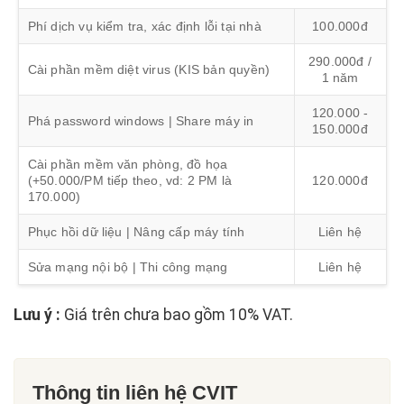
Phí dịch vụ kiểm tra, xác định lỗi tại nhà
100.000đ
290.000đ /
Cài phần mềm diệt virus (KIS bản quyền)
1 năm
120.000 -
Phá password windows | Share máy in
150.000đ
Cài phần mềm văn phòng, đồ họa
(+50.000/PM tiếp theo, vd: 2 PM là
120.000đ
170.000)
Phục hồi dữ liệu | Nâng cấp máy tính
Liên hệ
Sửa mạng nội bộ | Thi công mạng
Liên hệ
Lưu ý :
Giá trên chưa bao gồm 10% VAT.
Thông tin liên hệ CVIT