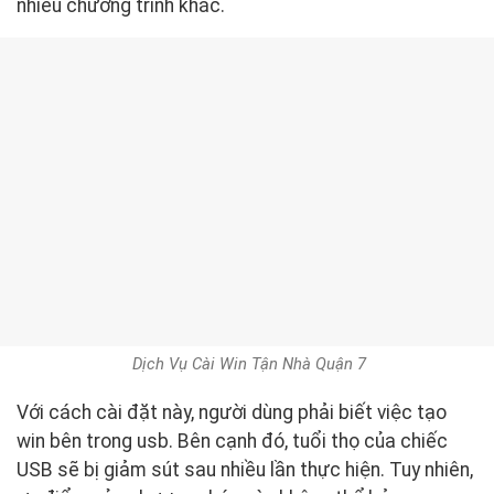
nhiều chương trình khác.
Dịch Vụ Cài Win Tận Nhà Quận 7
Với cách cài đặt này, người dùng phải biết việc tạo
win bên trong usb. Bên cạnh đó, tuổi thọ của chiếc
USB sẽ bị giảm sút sau nhiều lần thực hiện. Tuy nhiên,