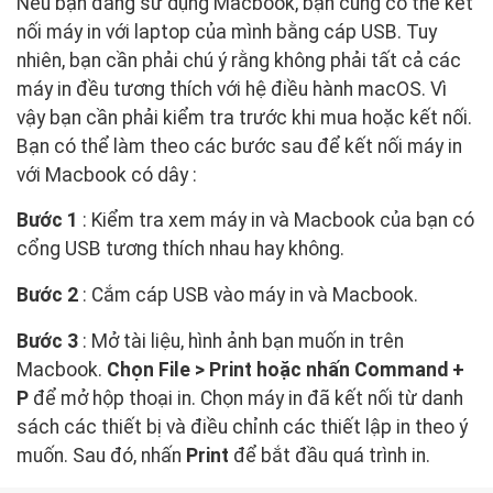
Nếu bạn đang sử dụng Macbook, bạn cũng có thể kết
nối máy in với laptop của mình bằng cáp USB. Tuy
nhiên, bạn cần phải chú ý rằng không phải tất cả các
máy in đều tương thích với hệ điều hành macOS. Vì
vậy bạn cần phải kiểm tra trước khi mua hoặc kết nối.
Bạn có thể làm theo các bước sau để kết nối máy in
với Macbook có dây :
Bước 1
: Kiểm tra xem máy in và Macbook của bạn có
cổng USB tương thích nhau hay không.
Bước 2
: Cắm cáp USB vào máy in và Macbook.
Bước 3
: Mở tài liệu, hình ảnh bạn muốn in trên
Macbook.
Chọn File > Print hoặc nhấn Command +
P
để mở hộp thoại in. Chọn máy in đã kết nối từ danh
sách các thiết bị và điều chỉnh các thiết lập in theo ý
muốn. Sau đó, nhấn
Print
để bắt đầu quá trình in.