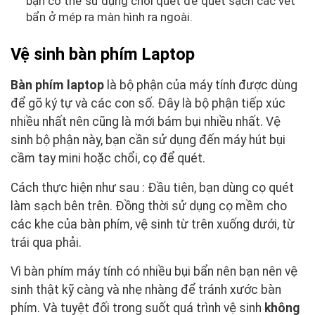
bạn có thể sử dụng chổi quét để quét sạch các vết
bẩn ở mép ra màn hình ra ngoài.
Vệ sinh bàn phím Laptop
Bàn phím laptop
là bộ phận của máy tính được dùng
để gõ ký tự và các con số. Đây là bộ phận tiếp xúc
nhiều nhất nên cũng là mới bám bụi nhiều nhất. Vệ
sinh bộ phận này, bạn cần sử dụng đến máy hút bụi
cầm tay mini hoặc chổi, cọ để quét.
Cách thực hiện như sau : Đầu tiên, bạn dùng cọ quét
làm sạch bên trên. Đồng thời sử dụng cọ mềm cho
các khe của bàn phím, vệ sinh từ trên xuống dưới, từ
trái qua phải.
Vì bàn phím máy tính có nhiều bụi bẩn nên bạn nên vệ
sinh thật kỹ càng và nhẹ nhàng để tránh xước bàn
phím. Và tuyệt đối trong suốt quá trình vệ sinh
không