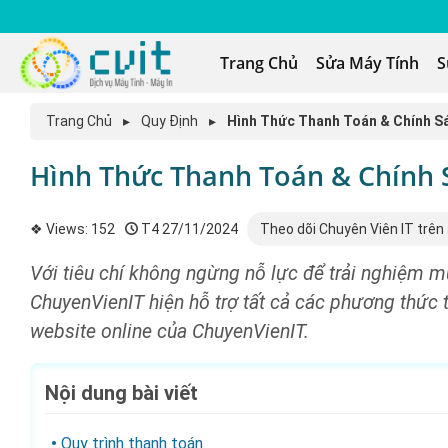
Trang Chủ
Sửa Máy Tính
S
Trang Chủ
▸
Quy Định
▸
Hình Thức Thanh Toán & Chính S
Hình Thức Thanh Toán & Chính 
❖ Views:
152
T4 27/11/2024
Theo dõi Chuyên Viên IT trên
Với tiêu chí không ngừng nỗ lực để trải nghiệm m
ChuyenVienIT hiện hỗ trợ tất cả các phương thức th
website online của ChuyenVienIT.
Nội dung bài viết
Quy trình thanh toán