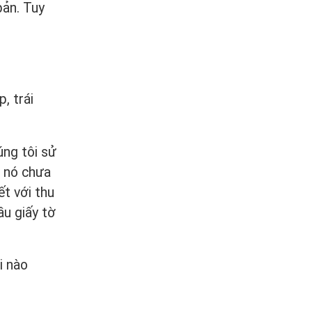
bản. Tuy
, trái
úng tôi sử
i nó chưa
ết với thu
ầu giấy tờ
i nào