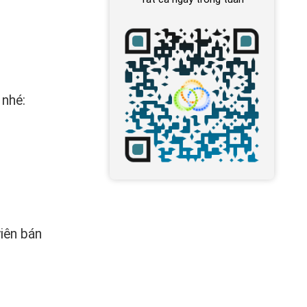
 nhé:
iên bán