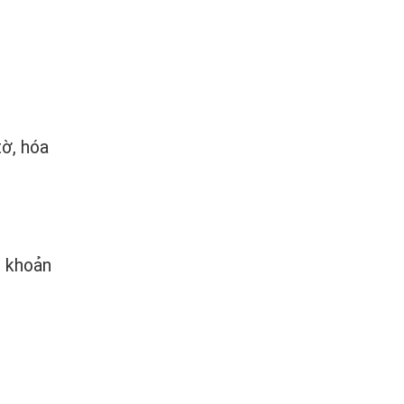
.
tờ, hóa
i khoản