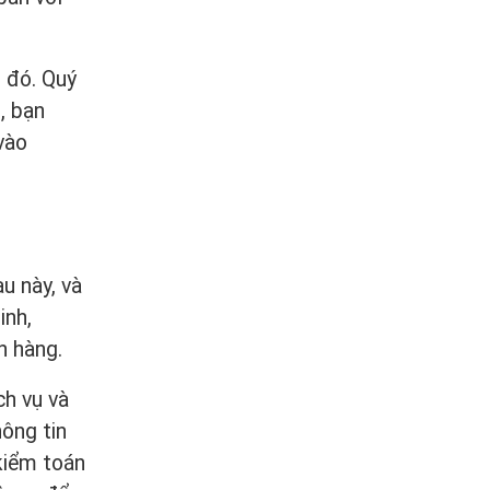
o đó. Quý
, bạn
vào
u này, và
inh,
n hàng.
ch vụ và
ông tin
 kiểm toán