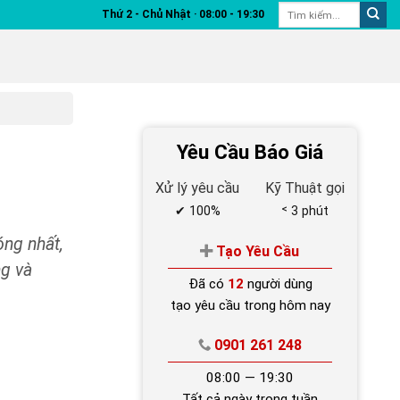
Thứ 2 - Chủ Nhật ‧ 08:00 - 19:30
Yêu Cầu Báo Giá
Xử lý yêu cầu
Kỹ Thuật gọi
✔ 100%
˂ 3 phút
óng nhất,
Tạo Yêu Cầu
ng và
Đã có
12
người dùng
tạo yêu cầu trong hôm nay
0901 261 248
08:00 — 19:30
Tất cả ngày trong tuần