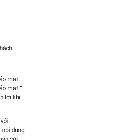
hách.
bảo mật
bảo mật “
 lợi khi
 với
o nội dung
bán với