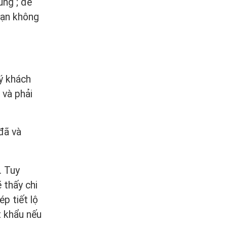
ùng ; để
bạn không
ý khách
 và phải
đã và
. Tuy
 thấy chi
p tiết lộ
t khẩu nếu