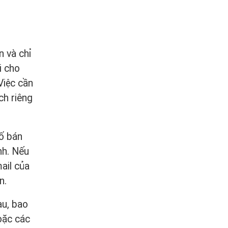
n và chỉ
i cho
Việc cần
ch riêng
ố bán
nh. Nếu
ail của
n.
au, bao
oặc các